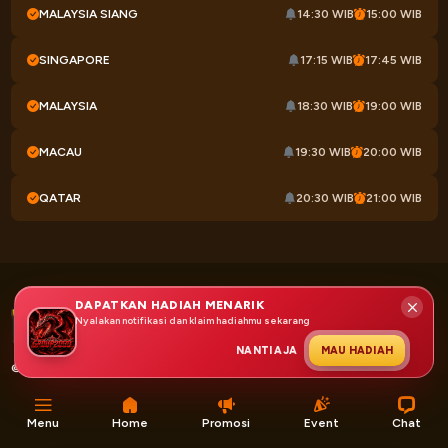
MALAYSIA SIANG
14:30 WIB
15:00 WIB
SINGAPORE
17:15 WIB
17:45 WIB
MALAYSIA
18:30 WIB
19:00 WIB
MACAU
19:30 WIB
20:00 WIB
QATAR
20:30 WIB
21:00 WIB
DAPATKAN HADIAH MENARIK
Nyalakan notifikasi dan klaim hadiahmu sekarang
NANTI AJA
MAU HADIAH
© 2026 Copyright PATEN33. All Rights Reserved.
Menu
Home
Promosi
Event
Chat