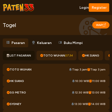
Login
Register
Togel
WAP
Pasaran
Keluaran
Buku Mimpi
LIST PASARAN
TOTO WUHAN
07:34
HK SIANG
TOTO WUHAN
Tiap 3 jam
Tiap 3 jam
HK SIANG
10:30 WIB
11:00 WIB
SG METRO
12:30 WIB
13:00 WIB
SYDNEY
13:30 WIB
14:00 WIB